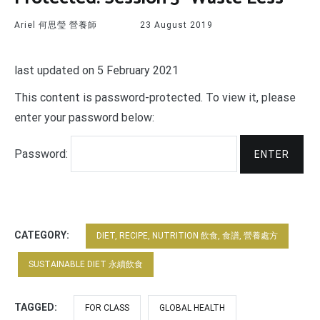
Ariel 何思瑩 營養師
23 August 2019
last updated on 5 February 2021
T
his content is password-protected. To view it, please
enter your password below:
Password:
CATEGORY:
DIET, RECIPE, NUTRITION 飲食, 食譜, 營養處方
SUSTAINABLE DIET 永續飲食
TAGGED:
FOR CLASS
GLOBAL HEALTH