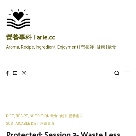
Skip
to
content
營養專科 | arie.cc
Aroma, Recipe, Ingredient, Enjoyment | 營養師 | 健康 | 飲食
DIET, RECIPE, NUTRITION 飲食, 食譜, 營養處方
,
SUSTAINABLE DIET 永續飲食
Protected: Session 3- Waste Less