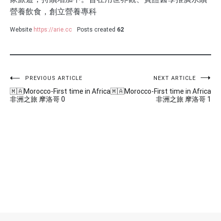
營養飲食，創立營養專科
Website
https://arie.cc
Posts created
62
Post
PREVIOUS ARTICLE
NEXT ARTICLE
🇲🇦Morocco-First time in Africa
🇲🇦Morocco-First time in Africa
navigation
非洲之旅 摩洛哥 0
非洲之旅 摩洛哥 1