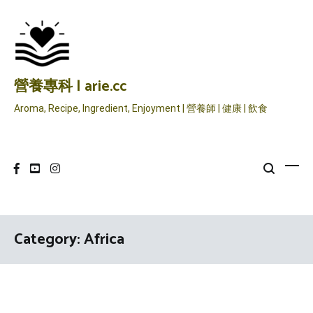
Skip
to
content
營養專科 | arie.cc
Aroma, Recipe, Ingredient, Enjoyment | 營養師 | 健康 | 飲食
Category:
Africa