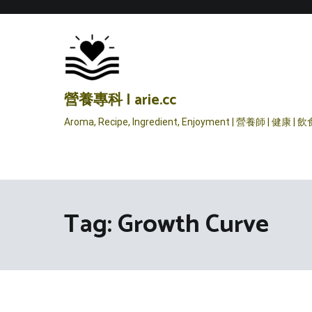
Skip
to
content
營養專科 | arie.cc
Aroma, Recipe, Ingredient, Enjoyment | 營養師 | 健康 | 
Tag:
Growth Curve