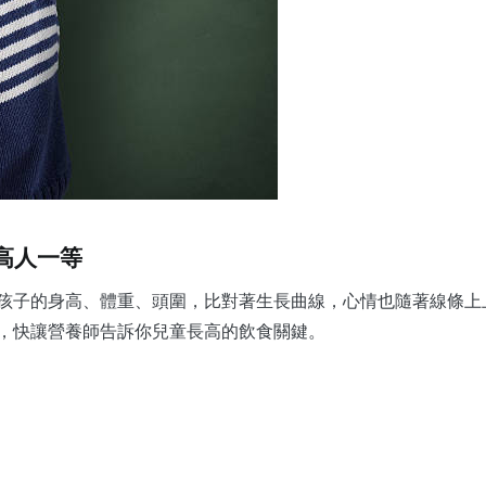
高人一等
孩子的身高、體重、頭圍，比對著生長曲線，心情也隨著線條上
，快讓營養師告訴你兒童長高的飲食關鍵。